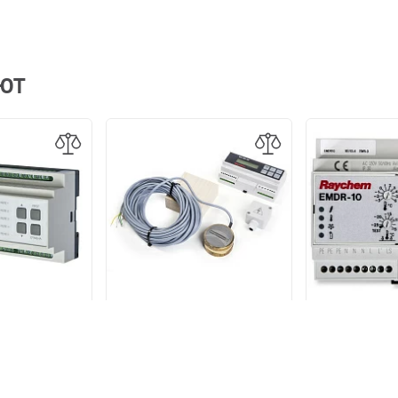
АЮТ
Терморегул
температуры
Устройство управления
EMDR-10 с
й РТМ-2000
Raychem VIA-DU-20 с
температуры
датчиками температуры и
влажности
289 
29 р.
287 498 р.