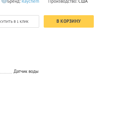
?
Бренд:
Raychem
Производство:
США
В КОРЗИНУ
КУПИТЬ В 1 КЛИК
Датчик воды