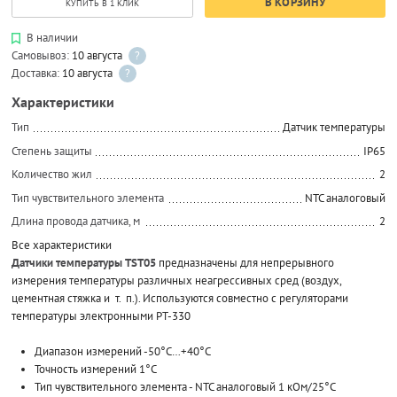
В КОРЗИНУ
КУПИТЬ В 1 КЛИК
В наличии
Самовывоз:
10 августа
?
Доставка:
10 августа
?
Характеристики
Тип
Датчик температуры
Степень защиты
IP65
Количество жил
2
Тип чувствительного элемента
NTC аналоговый
Длина провода датчика, м
2
Все характеристики
Датчики температуры TST05
предназначены для непрерывного
измерения температуры различных неагрессивных сред (воздух,
цементная стяжка и т. п.). Используются совместно с регуляторами
температуры электронными РТ-330
Диапазон измерений -50°C…+40°C
Точность измерений 1°С
Тип чувствительного элемента - NTC аналоговый 1 кОм/25°С