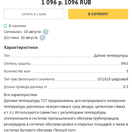
1 096 р.
1096
RUB
В КОРЗИНУ
КУПИТЬ В 1 КЛИК
В наличии
Самовывоз:
10 августа
?
Доставка:
10 августа
?
Характеристики
Тип
Датчик температуры
Степень защиты
IP65
Количество жил
3
Тип чувствительного элемента
DS1820 цифровой
Длина провода датчика, м
0.3
Все характеристики
Датчики температуры TST предназначены для непрерывного измерения
температуры различных неагрессивных сред (воздух, цементная стяжка
и т. п.). Используются совместно с регуляторами температуры
электронными в системах промышленного обогрева трубопроводов,
резервуаров, в системах обогрева кровли и открытых площадей, а также в
системах бытового обогрева «Теплый пол».