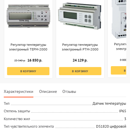
Регулятор
Регулятор температуры
Регулятор температуры
электро
электронный ТЕРМ-2000
электронный РТМ-2000
8 800 р.
16 850 р.
24 129 р.
23 540 р.
В К
В КОРЗИНУ
В КОРЗИНУ
Характеристики
Описание
Отзывы
Тип
Датчик температуры
Степень защиты
IP65
Количество жил
3
Тип чувствительного элемента
DS1820 цифровой