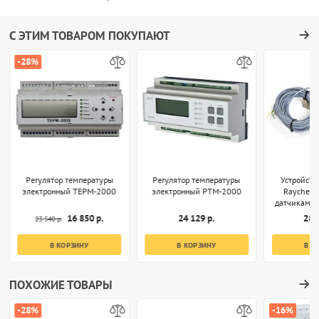
С ЭТИМ ТОВАРОМ ПОКУПАЮТ
-28%
Регулятор температуры
Регулятор температуры
Устройств
электронный ТЕРМ-2000
электронный РТМ-2000
Raychem 
датчиками 
вла
16 850 р.
24 129 р.
287
23 540 р.
В КОРЗИНУ
В КОРЗИНУ
В К
ПОХОЖИЕ ТОВАРЫ
-28%
-16%