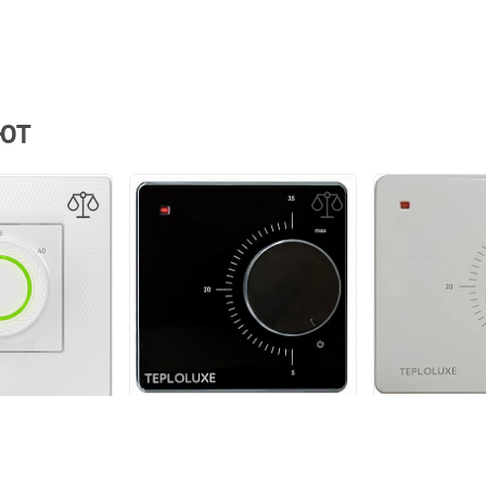
АЮТ
Терморегуля
ор Теплолюкс
Терморегулятор Теплолюкс
механический
 LumiSmart 25
механический LC 001
лый
чёрный
1 3