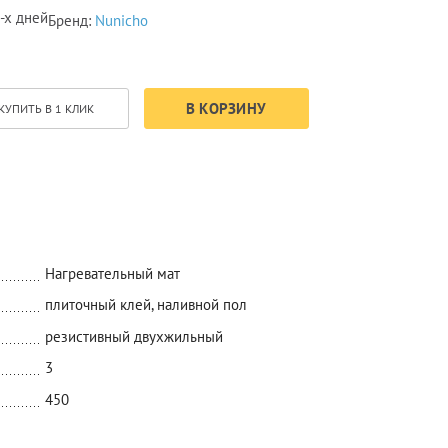
-х дней
Бренд:
Nunicho
В КОРЗИНУ
КУПИТЬ В 1 КЛИК
Нагревательный мат
плиточный клей, наливной пол
резистивный двухжильный
3
450