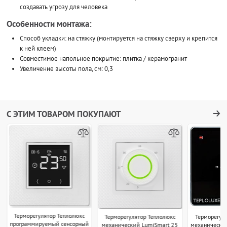
создавать угрозу для человека
Особенности монтажа:
Способ укладки: на стяжку (монтируется на стяжку сверху и крепится
к ней клеем)
Совместимое напольное покрытие: плитка / керамогранит
Увеличение высоты пола, см: 0,3
С ЭТИМ ТОВАРОМ ПОКУПАЮТ
Терморегулятор Теплолюкс
Терморегулятор Теплолюкс
Терморегул
программируемый сенсорный
механический LumiSmart 25
механически