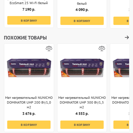
EcoSmart 25 Wi-Fi белый
белый
7 190 р.
4 090 р.
1 
В КОРЗИНУ
В КОРЗИНУ
В К
ПОХОЖИЕ ТОВАРЫ
Мат нагревательный NUNICHO
Мат нагревательный NUNICHO
Мат нагрева
DOMINATOR UHP 200 Вт/1,0
DOMINATOR UHP 300 Вт/1,5
DOMINATOR 
м2
м2
3 676 р.
4 553 р.
5 
В КОРЗИНУ
В КОРЗИНУ
В К