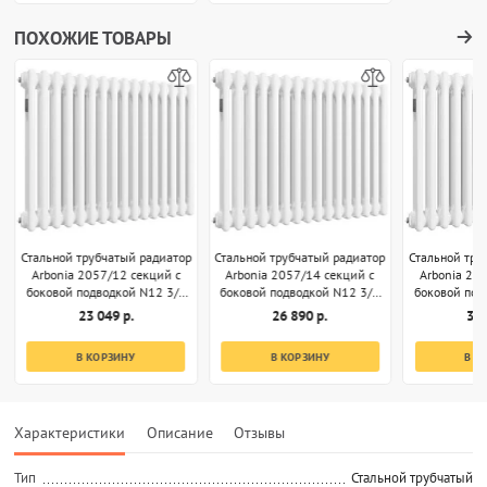
ПОХОЖИЕ ТОВАРЫ
Стальной трубчатый радиатор
Стальной трубчатый радиатор
Стальной тру
Arbonia 2057/12 секций с
Arbonia 2057/14 секций с
Arbonia 20
боковой подводкой N12 3/4
боковой подводкой N12 3/4
боковой под
белый
белый
б
23 049 р.
26 890 р.
30 
В КОРЗИНУ
В КОРЗИНУ
В К
Характеристики
Описание
Отзывы
Тип
Стальной трубчатый