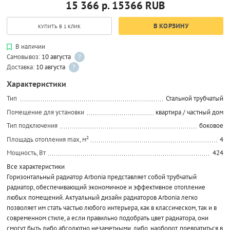
15 366 р.
15366
RUB
В КОРЗИНУ
КУПИТЬ В 1 КЛИК
В наличии
Самовывоз:
10 августа
?
Доставка:
10 августа
?
Характеристики
Тип
Стальной трубчатый
Помещение для установки
квартира / частный дом
Тип подключения
боковое
Площадь отопления max, м²
4
Мощность, Вт
424
Все характеристики
Горизонтальный радиатор Arbonia представляет собой трубчатый
радиатор, обеспечивающий экономичное и эффективное отопление
любых помещений. Актуальный дизайн радиаторов Arbonia легко
позволяет им стать частью любого интерьера, как в классическом, так и в
современном стиле, а если правильно подобрать цвет радиатора, они
смогут быть либо абсолютно незаметными, либо, наоборот, превратиться в