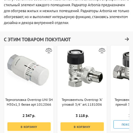
стильный элемент каждого помещения. Радиатор Arbonia предназначен
для обогрева жилых и нежилых помещений. Радиаторы Arbonia не только
обогревают, но и выполняют интерьерную функцию, становясь элементом
дизайна и декора внутренней отделки.
С ЭТИМ ТОВАРОМ ПОКУПАЮТ
Термоголовка Oventrop UNI SH
Термовентиль Oventrop "A"
Термовентил
M30x1,5 белая арт.1012066
угловой 3/4" art.1181006
прямой 3/4
2 347 р.
3 118 р.
3 
ПОХОЖ
В КОРЗИНУ
В КОРЗИНУ