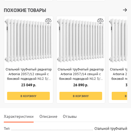
ПОХОЖИЕ ТОВАРЫ
Стальной трубчатый радиатор
Стальной трубчатый радиатор
Стальной тру
Arbonia 2057/12 секций с
Arbonia 2057/14 секций с
Arbonia 20
боковой подводкой N12 3/4
боковой подводкой N12 3/4
боковой под
белый
белый
б
23 049 р.
26 890 р.
30 
В КОРЗИНУ
В КОРЗИНУ
В К
Характеристики
Описание
Отзывы
Тип
Стальной трубчатый