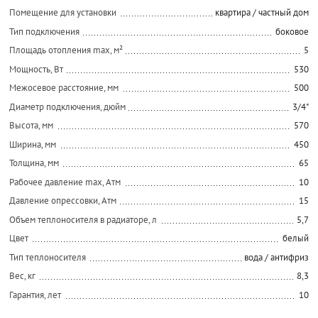
Помещение для установки
квартира / частный дом
Тип подключения
боковое
Площадь отопления max, м²
5
Мощность, Вт
530
Межосевое расстояние, мм
500
Диаметр подключения, дюйм
3/4"
Высота, мм
570
Ширина, мм
450
Толщина, мм
65
Рабочее давление max, Атм
10
Давление опрессовки, Атм
15
Объем теплоносителя в радиаторе, л
5,7
Цвет
белый
Тип теплоносителя
вода / антифриз
Вес, кг
8,3
Гарантия, лет
10