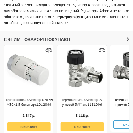
стильный элемент каждого помещения. Радиатор Arbonia предназначен
для обогрева жилых и нежилых помещений. Радиаторы Arbonia не только
обогревают, но и выполняют интерьерную функцию, становясь элементом
дизайна и декора внутренней отделки.
С ЭТИМ ТОВАРОМ ПОКУПАЮТ
Термоголовка Oventrop UNI SH
Термовентиль Oventrop "A"
Термовентил
M30x1,5 белая арт.1012066
угловой 3/4" art.1181006
прямой 3/4
2 347 р.
3 118 р.
3 
ПОХОЖ
В КОРЗИНУ
В КОРЗИНУ