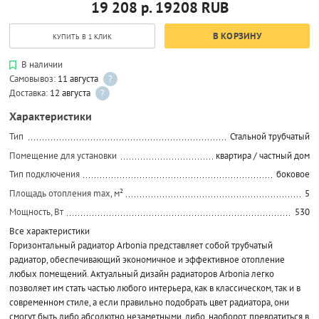
19 208 р.
19208
RUB
В КОРЗИНУ
КУПИТЬ В 1 КЛИК
В наличии
Самовывоз:
11 августа
?
Доставка:
12 августа
?
Характеристики
Тип
Стальной трубчатый
Помещение для установки
квартира / частный дом
Тип подключения
боковое
Площадь отопления max, м²
5
Мощность, Вт
530
Все характеристики
Горизонтальный радиатор Arbonia представляет собой трубчатый
радиатор, обеспечивающий экономичное и эффективное отопление
любых помещений. Актуальный дизайн радиаторов Arbonia легко
позволяет им стать частью любого интерьера, как в классическом, так и в
современном стиле, а если правильно подобрать цвет радиатора, они
смогут быть либо абсолютно незаметными, либо, наоборот, превратиться в