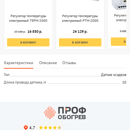
Регулятор
Регулятор температуры
Регулятор температуры
электро
электронный ТЕРМ-2000
электронный РТМ-2000
8 800 р.
16 850 р.
24 129 р.
23 540 р.
В К
В КОРЗИНУ
В КОРЗИНУ
Характеристики
Описание
Отзывы
Тип
Датчик осадков
Длина провода датчика, м
10