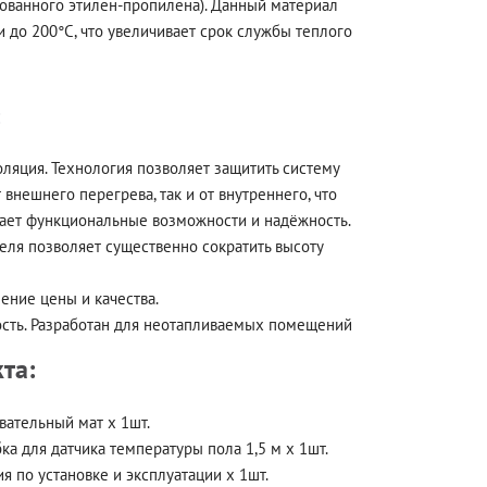
ованного этилен-пропилена). Данный материал
 до 200°С, что увеличивает срок службы теплого
ляция. Технология позволяет защитить систему
т внешнего перегрева, так и от внутреннего, что
ает функциональные возможности и надёжность.
еля позволяет существенно сократить высоту
ение цены и качества.
ть. Разработан для неотапливаемых помещений
та:
ательный мат х 1шт.
ка для датчика температуры пола 1,5 м х 1шт.
я по установке и эксплуатации х 1шт.