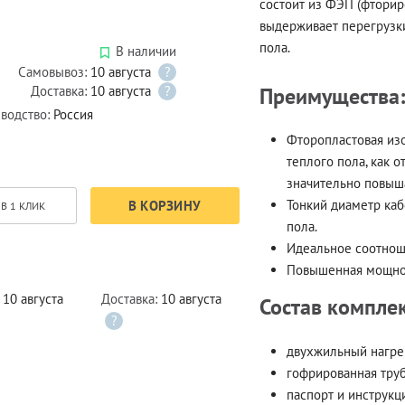
состоит из ФЭП (фторир
выдерживает перегрузки
пола.
В наличии
Самовывоз:
10 августа
?
Преимущества:
Доставка:
10 августа
?
водство:
Россия
Фторопластовая изо
теплого пола, как о
значительно повыш
Тонкий диаметр каб
В КОРЗИНУ
В 1 КЛИК
пола.
Идеальное соотнош
Повышенная мощнос
:
10 августа
Доставка:
10 августа
Состав комплек
?
двухжильный нагрев
гофрированная труб
паспорт и инструкци