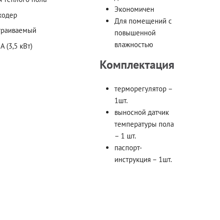
Экономичен
кодер
Для помещений с
траиваемый
повышенной
влажностью
А (3,5 кВт)
Комплектация
терморегулятор –
1шт.
выносной датчик
температуры пола
– 1 шт.
паспорт-
инструкция – 1шт.