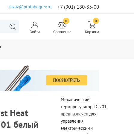
+7 (901) 180-33-00
zakaz@profobogrev.ru
0
0
Войти
Сравнение
Корзина
в
Механический
терморегулятор ТС 201
st Heat
предназначен для
управления
201 белый
электрическими