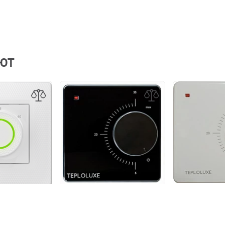
АЮТ
Терморегуля
ор Теплолюкс
Терморегулятор Теплолюкс
механический
 LumiSmart 25
механический LC 001
лый
чёрный
1 3