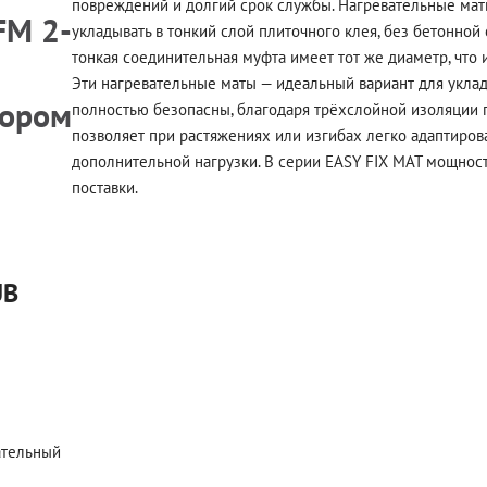
повреждений и долгий срок службы. Нагревательные мат
FM 2-
укладывать в тонкий слой плиточного клея, без бетонной 
тонкая соединительная муфта имеет тот же диаметр, что и
Эти нагревательные маты — идеальный вариант для укла
тором
полностью безопасны, благодаря трёхслойной изоляции 
позволяет при растяжениях или изгибах легко адаптиров
дополнительной нагрузки. В серии EASY FIX MAT мощност
поставки.
UB
ательный