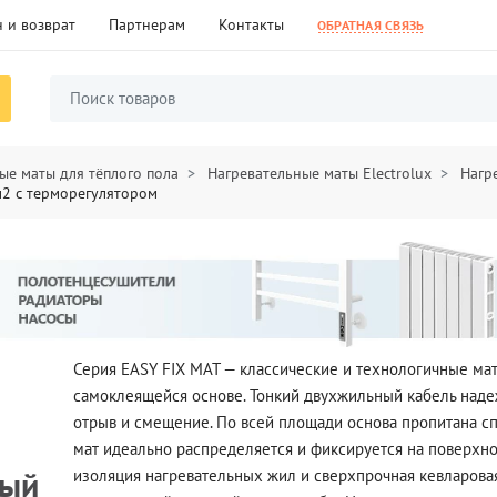
 и возврат
Партнерам
Контакты
ОБРАТНАЯ СВЯЗЬ
ые маты для тёплого пола
Нагревательные маты Electrolux
Нагре
м2 c терморегулятором
Серия EASY FIX MAT — классические и технологичные ма
самоклеящейся основе. Тонкий двухжильный кабель надеж
отрыв и смещение. По всей площади основа пропитана с
мат идеально распределяется и фиксируется на поверхно
ный
изоляция нагревательных жил и сверхпрочная кевларовая