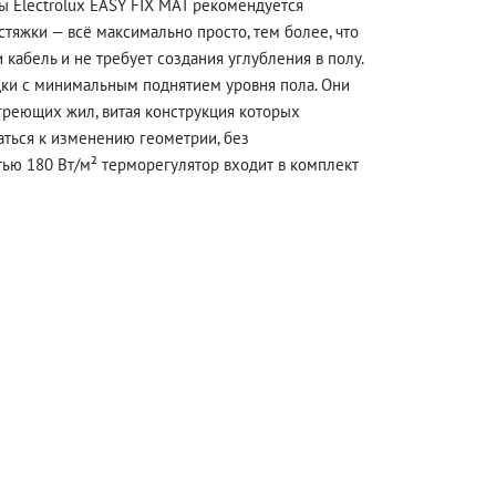
ы Electrolux EASY FIX MAT рекомендуется
стяжки — всё максимально просто, тем более, что
 кабель и не требует создания углубления в полу.
дки с минимальным поднятием уровня пола. Они
греющих жил, витая конструкция которых
аться к изменению геометрии, без
ью 180 Вт/м² терморегулятор входит в комплект