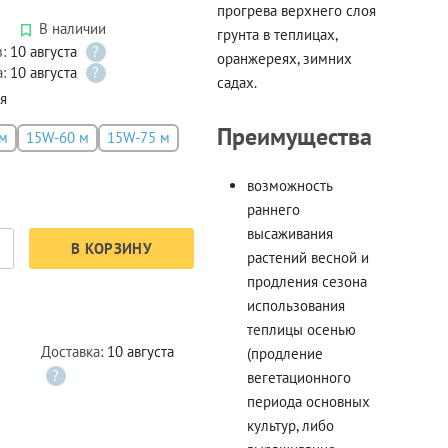
прогрева верхнего слоя
В наличии
грунта в теплицах,
з:
10 августа
?
оранжереях, зимних
а:
10 августа
?
садах.
я
Преимущества
м
15W-60 м
15W-75 м
возможность
раннего
высаживания
В КОРЗИНУ
растений весной и
продления сезона
использования
теплицы осенью
Доставка:
10 августа
(продление
?
вегетационного
периода основных
культур, либо