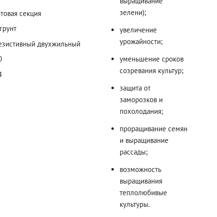
выращивание
зелени);
отовая секция
 грунт
увеличение
урожайности;
езистивный двухжильный
уменьшение сроков
0
созревания культур;
4
защита от
заморозков и
похолодания;
проращивание семян
и выращивание
рассады;
возможность
выращивания
теплолюбивые
культуры.