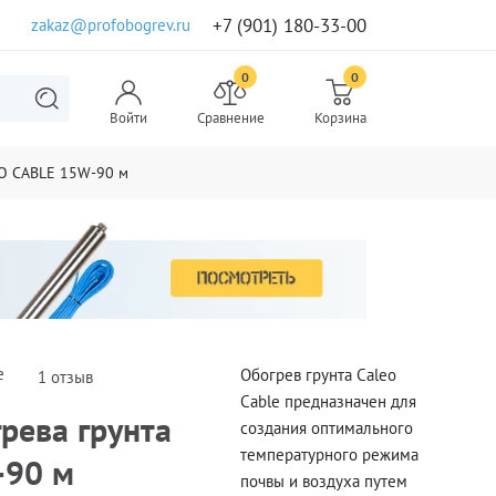
+7 (901) 180-33-00
zakaz@profobogrev.ru
0
0
Войти
Сравнение
Корзина
EO CABLE 15W-90 м
е
Обогрев грунта Сaleo
1 отзыв
Cable предназначен для
рева грунта
создания оптимального
температурного режима
-90 м
почвы и воздуха путем