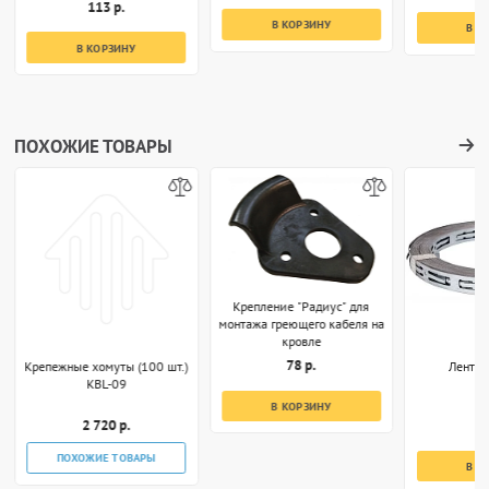
113 р.
В КОРЗИНУ
В К
В КОРЗИНУ
ПОХОЖИЕ ТОВАРЫ
Крепление "Радиус" для
монтажа греющего кабеля на
кровле
78 р.
Крепежные хомуты (100 шт.)
Лента 
KBL-09
В КОРЗИНУ
2 720 р.
1
ПОХОЖИЕ ТОВАРЫ
В К