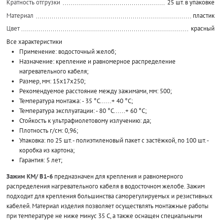
Кратность отгрузки
25 шт. в упаковке
Материал
пластик
Цвет
красный
Все характеристики
Применение: водосточный желоб;
Назначение: крепление и равномерное распределение
нагревательного кабеля;
Размер, мм: 15x17x250;
Рекомендуемое расстояние между зажимами, мм: 500;
Температура монтажа: - 35 °С......+ 40 °С;
Температура эксплуатации: - 80 °С......+ 60 °С;
Стойкость к ультрафиолетовому излучению: да;
Плотность г/см: 0,96;
Упаковка: по 25 шт. - полиэтиленовый пакет с застёжкой, по 100 шт. -
коробка из картона;
Гарантия: 5 лет;
Зажим КМ/ В1-6
предназначен для крепления и равномерного
распределения нагревательного кабеля в водосточном желобе. Зажим
подходит для крепления большинства саморегулируемых и резистивных
кабелей. Материал изделия позволяет осуществлять монтажные работы
при температуре не ниже минус 35 С, а также оснащен специальными