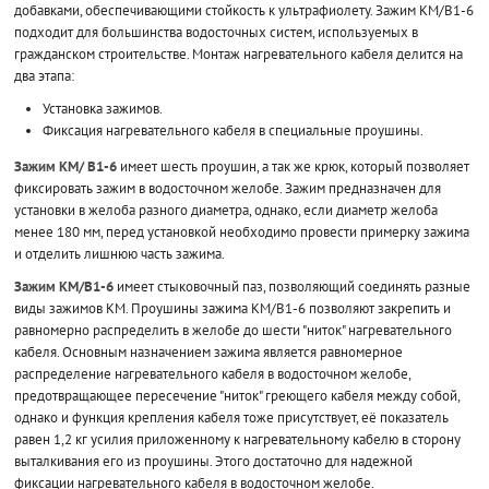
добавками, обеспечивающими стойкость к ультрафиолету. Зажим КМ/В1-6
подходит для большинства водосточных систем, используемых в
гражданском строительстве. Монтаж нагревательного кабеля делится на
два этапа:
Установка зажимов.
Фиксация нагревательного кабеля в специальные проушины.
Зажим КМ/ В1-6
имеет шесть проушин, а так же крюк, который позволяет
фиксировать зажим в водосточном желобе. Зажим предназначен для
установки в желоба разного диаметра, однако, если диаметр желоба
менее 180 мм, перед установкой необходимо провести примерку зажима
и отделить лишнюю часть зажима.
Зажим КМ/В1-6
имеет стыковочный паз, позволяющий соединять разные
виды зажимов КМ. Проушины зажима КМ/В1-6 позволяют закрепить и
равномерно распределить в желобе до шести "ниток" нагревательного
кабеля. Основным назначением зажима является равномерное
распределение нагревательного кабеля в водосточном желобе,
предотвращающее пересечение "ниток" греющего кабеля между собой,
однако и функция крепления кабеля тоже присутствует, её показатель
равен 1,2 кг усилия приложенному к нагревательному кабелю в сторону
выталкивания его из проушины. Этого достаточно для надежной
фиксации нагревательного кабеля в водосточном желобе.