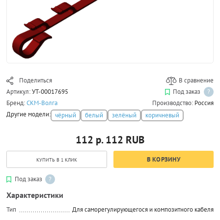
Поделиться
В сравнение
Артикул:
УТ-00017695
Под заказ
?
Бренд:
СКМ-Волга
Производство:
Россия
Другие модели:
чёрный
белый
зелёный
коричневый
112 р.
112
RUB
В КОРЗИНУ
КУПИТЬ В 1 КЛИК
Под заказ
?
Характеристики
Тип
Для саморегулирующегося и композитного кабеля