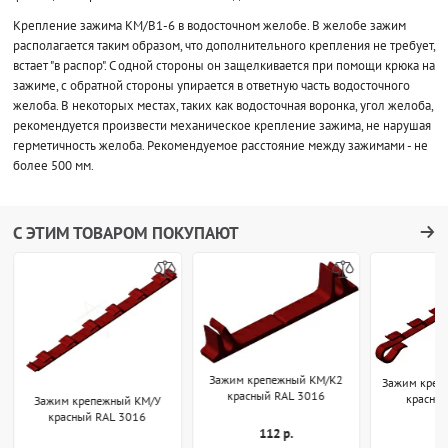
Крепление зажима КМ/В1-6 в водосточном желобе. В желобе зажим
располагается таким образом, что дополнительного крепления не требует,
встает "в распор". С одной стороны он защелкивается при помощи крюка на
зажиме, с обратной стороны упирается в ответную часть водосточного
желоба. В некоторых местах, таких как водосточная воронка, угол желоба,
рекомендуется произвести механическое крепление зажима, не нарушая
герметичность желоба. Рекомендуемое расстояние между зажимами - не
более 500 мм.
С ЭТИМ ТОВАРОМ ПОКУПАЮТ
Зажим крепежный КМ/К2
Зажим креп
красный RAL 3016
красны
Зажим крепежный КМ/У
красный RAL 3016
112 р.
1