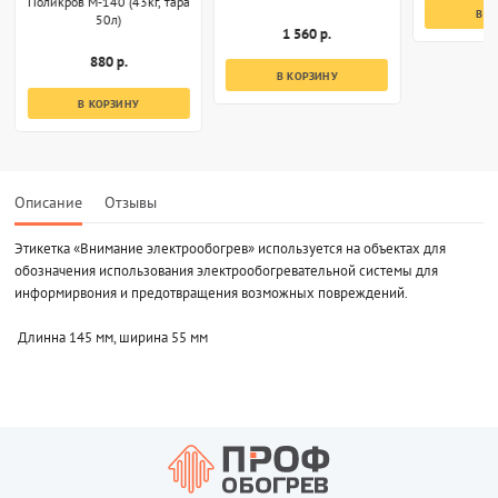
Поликров М-140 (43кг, тара
В К
50л)
1 560 р.
880 р.
В КОРЗИНУ
В КОРЗИНУ
Описание
Отзывы
Этикетка «Внимание электрообогрев» используется на объектах для
обозначения использования электрообогревательной системы для
информирвония и предотвращения возможных повреждений.
Длинна 145 мм, ширина 55 мм