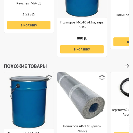
Raychem VIA-L1
3 525 р.
Поликров 
2
Поликров М-140 (43кг, тара
В КОРЗИНУ
50л)
1 
880 р.
В К
В КОРЗИНУ
ПОХОЖИЕ ТОВАРЫ
Термостойкий
Raych
3 
Поликров АР-130 (рулон
20м2)