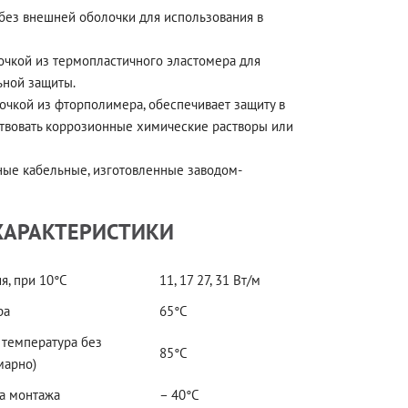
 без внешней оболочки для использования в
лочкой из термопластичного эластомера для
ьной защиты.
лочкой из фторполимера, обеспечивает защиту в
тствовать коррозионные химические растворы или
ьные кабельные, изготовленные заводом-
ХАРАКТЕРИСТИКИ
, при 10°С
11, 17 27, 31 Вт/м
ра
65°С
 температура без
85°С
марно)
а монтажа
– 40°С