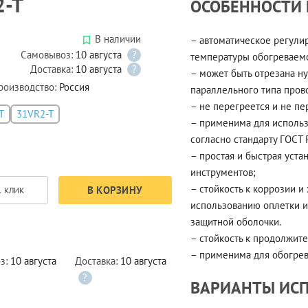
2-T
ОСОБЕННОСТИ
В наличии
– автоматическое регул
Самовывоз:
10 августа
?
температуры обогреваем
Доставка:
10 августа
?
– может быть отрезана н
роизводство:
Россия
параллельного типа пров
– не перегреется и не п
T
31VR2-T
– применима для использ
согласно стандарту ГОСТ 
– простая и быстрая уста
инструментов;
– стойкость к коррозии 
В КОРЗИНУ
1 КЛИК
использованию оплетки 
защитной оболочки.
– стойкость к продолжит
– применима для обогрев
з:
10 августа
Доставка:
10 августа
?
ВАРИАНТЫ ИС