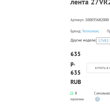
лента 27VR
Артикул:
100035682000
Бренд:
Теплолюкс
П
Другие модели:
17VR2-
635
р.
КУПИТЬ В 
635
RUB
В
Самовыво
наличии
?