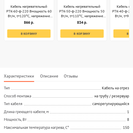
Кабель нагревательный
Кабель нагревательный
Кабель на
РТК-60-ф-220 Вмощность 60
РТК-50-ф-220 Вмощность 50
РТК-40-ф-22
Вт/м, t=120°С, напряжение
Вт/м, t=110°С, напряжение
Вт/м, t=96
220В, секции 1м
220В, секции 1м
220В, 
866 р.
834 р.
8
В КОРЗИНУ
В КОРЗИНУ
В К
Характеристики
Описание
Отзывы
Тип
Кабель на отрез
Способ монтажа
на трубу / резервуар
Тип кабеля
саморегулирующийся
Длина греющего кабеля, м
1
Мощность, Вт
8
Максимальная температура нагрева, С°
150