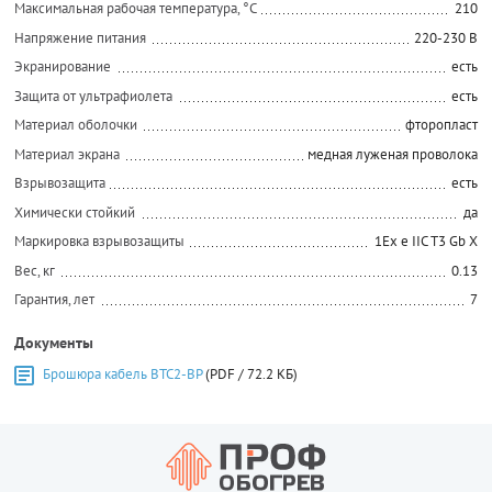
Максимальная рабочая температура, °C
210
Напряжение питания
220-230 В
Экранирование
есть
Защита от ультрафиолета
есть
Материал оболочки
фторопласт
Материал экрана
медная луженая проволока
Взрывозащита
есть
Химически стойкий
да
Маркировка взрывозащиты
1Ех е IIС Т3 Gb X
Вес, кг
0.13
Гарантия, лет
7
Документы
Брошюра кабель ВТС2-ВР
(PDF / 72.2 КБ)