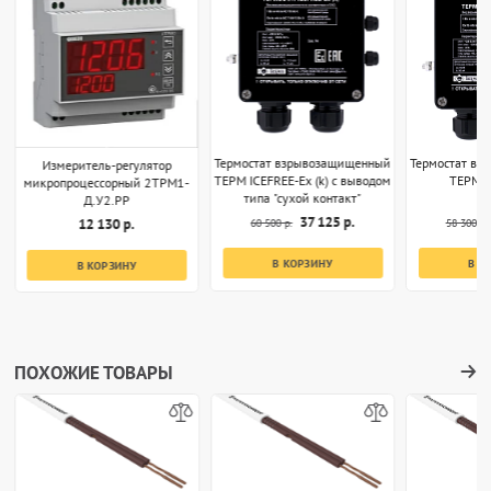
Термостат взрывозащищенный
Термостат в
Измеритель-регулятор
ТЕРМ ICEFREE-Ex (k) с выводом
ТЕРМ I
микропроцессорный 2ТРМ1-
типа "сухой контакт"
Д.У2.РР
37 125 р.
12 130 р.
60 500 р.
58 300 р.
В КОРЗИНУ
В К
В КОРЗИНУ
ПОХОЖИЕ ТОВАРЫ