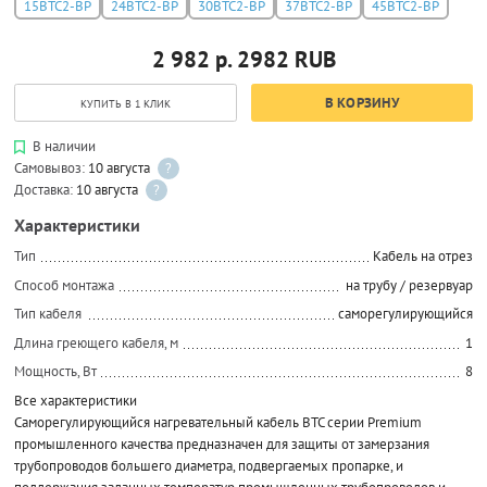
15ВТС2-ВР
24ВТС2-ВР
30ВТС2-ВР
37ВТС2-ВР
45ВТС2-ВР
2 982 р.
2982
RUB
В КОРЗИНУ
КУПИТЬ В 1 КЛИК
В наличии
Самовывоз:
10 августа
?
Доставка:
10 августа
?
Характеристики
Тип
Кабель на отрез
Способ монтажа
на трубу / резервуар
Тип кабеля
саморегулирующийся
Длина греющего кабеля, м
1
Мощность, Вт
8
Все характеристики
Саморегулирующийся нагревательный кабель ВТС серии Premium
промышленного качества предназначен для защиты от замерзания
трубопроводов большего диаметра, подвергаемых пропарке, и