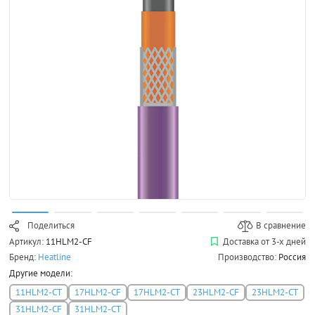
Поделиться
В сравнение
Артикул:
11HLM2-CF
Доставка от 3-х дней
Бренд:
Heatline
Производство:
Россия
Другие модели:
11HLM2-CT
17HLM2-CF
17HLM2-CT
23HLM2-CF
23HLM2-CT
31HLM2-CF
31HLM2-CT