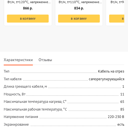
Вт/м, t=120°С, напряжение
Вт/м, t=110°С, напряжение
Вт/м, t=96
220В, секции 1м
220В, секции 1м
220В, 
866 р.
834 р.
8
В КОРЗИНУ
В КОРЗИНУ
В К
Характеристики
Отзывы
Тип
Кабель на отрез
Тип кабеля
саморегулирующийся
Длина греющего кабеля, м
1
Мощность, Вт
11
Максимальная температура нагрева, С°
65
Максимальная рабочая температура, °C
85
Напряжение питания
220-230 В
Экранирование
есть