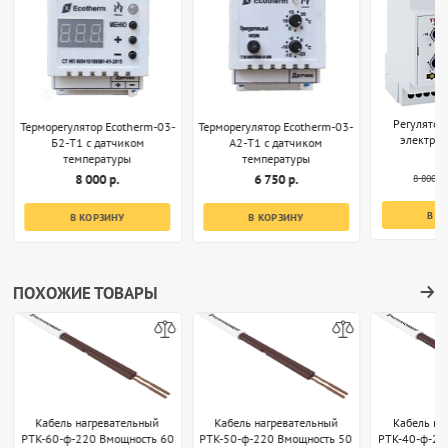
Регулятор
Терморегулятор Ecotherm-03-
Терморегулятор Ecotherm-03-
электро
Б2-T1 с датчиком
А2-T1 с датчиком
температуры
температуры
8 800 р.
8 000 р.
6 750 р.
В К
В КОРЗИНУ
В КОРЗИНУ
ПОХОЖИЕ ТОВАРЫ
Кабель нагревательный
Кабель нагревательный
Кабель на
РТК-60-ф-220 Вмощность 60
РТК-50-ф-220 Вмощность 50
РТК-40-ф-22