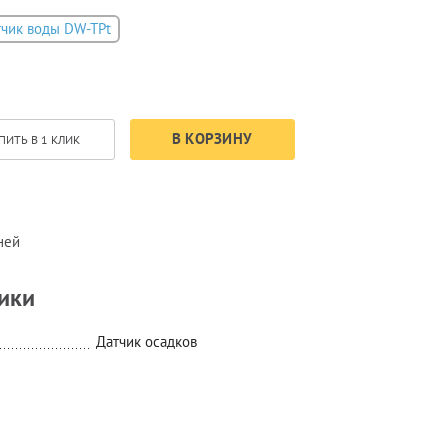
тчик воды DW-TPt
В КОРЗИНУ
ПИТЬ В 1 КЛИК
ней
ики
Датчик осадков