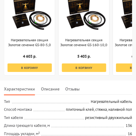
Нагревательная секция
Нагревательная секция
Нагревате
Золотое сечение GS-80-5,0
Золотое сечение GS-160-10,0
Золотое сече
4 603 р.
5 403 р.
6 
В КОРЗИНУ
В КОРЗИНУ
В К
Характеристики
Описание
Отзывы
Тип
Нагревательный кабель
Способ монтажа
плиточный клей, стяжка, наливной пол
Тип кабеля
резистивный двухжильный
Длина греющего кабеля, м
136
Площадь укладки, м²
16