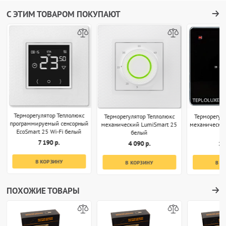
С ЭТИМ ТОВАРОМ ПОКУПАЮТ
Терморегулятор Теплолюкс
Терморегулятор Теплолюкс
Терморегул
программируемый сенсорный
механический LumiSmart 25
механически
EcoSmart 25 Wi-Fi белый
белый
7 190 р.
4 090 р.
1 
В КОРЗИНУ
В КОРЗИНУ
В К
ПОХОЖИЕ ТОВАРЫ