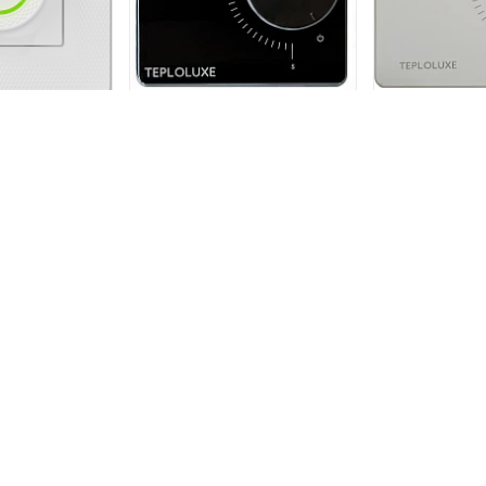
Терморегуля
ор Теплолюкс
Терморегулятор Теплолюкс
механический
 LumiSmart 25
механический LC 001
лый
чёрный
1 3
0 р.
1 390 р.
В КОРЗИНУ
В КОРЗИНУ