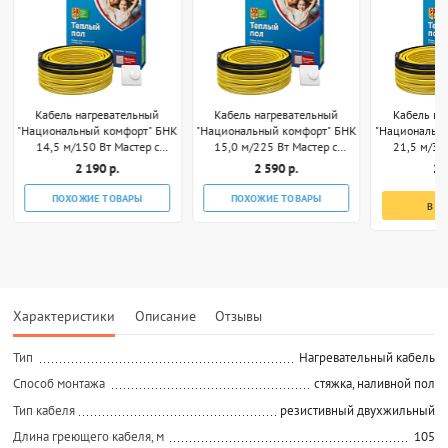
Кабель нагревательный
Кабель нагревательный
Кабель на
"Национальный комфорт" БНК
"Национальный комфорт" БНК
"Национальн
14,5 м/150 Вт Мастер с
15,0 м/225 Вт Мастер с
21,5 м/30
терморегулятором
терморегулятором
термор
2 190 р.
2 590 р.
2 
ПОХОЖИЕ ТОВАРЫ
ПОХОЖИЕ ТОВАРЫ
В К
Характеристики
Описание
Отзывы
Тип
Нагревательный кабель
Способ монтажа
стяжка, наливной пол
Тип кабеля
резистивный двухжильный
Длина греющего кабеля, м
105