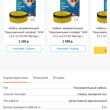
Кабель нагревательный
Кабель нагревательный
Кабель на
"Национальный комфорт" БНК
"Национальный комфорт" БНК
"Национальн
14,5 м/150 Вт Мастер с
15,0 м/225 Вт Мастер с
21,5 м/30
терморегулятором
терморегулятором
термор
2 190 р.
2 590 р.
2 
ПОХОЖИЕ ТОВАРЫ
ПОХОЖИЕ ТОВАРЫ
В К
Характеристики
Описание
Отзывы
Тип
Нагревательный кабель
Способ монтажа
стяжка, наливной пол
Тип кабеля
резистивный двухжильный
Длина греющего кабеля, м
111