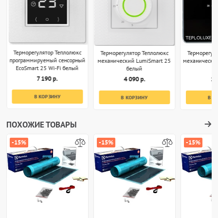
Терморегулятор Теплолюкс
Терморегулятор Теплолюкс
Терморегул
программируемый сенсорный
механический LumiSmart 25
механически
EcoSmart 25 Wi-Fi белый
белый
7 190 р.
4 090 р.
1 
В КОРЗИНУ
В КОРЗИНУ
В К
ПОХОЖИЕ ТОВАРЫ
-15%
-15%
-15%