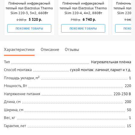
Плёночный инфракрасный
Плёночный инфракрасный
Плёночный
теплый пол Electrolux Thermo
теплый пол Electrolux Thermo
теплый пол E
Slim 220-3, 3м2, 660Вт
Slim 220-4, 4м2, 880Вт
Slim 220-5
5 320 р.
6 740 р.
6 265 р.
7 925 р.
9 840 р.
ПОХОЖИЕ ТОВАРЫ
ПОХОЖИЕ ТОВАРЫ
ПОХОЖ
Характеристики
Описание
Отзывы
Тип
Нагревательная плёнка
Способ монтажа
сухой монтаж: ламинат, паркет и т.д.
Площадь укладки, м²
1
Мощность, Вт
220
Напряжение питания
220-230 В
Длина, см
200
Ширина, см
50
Вес, кг
1
Гарантия, лет
15