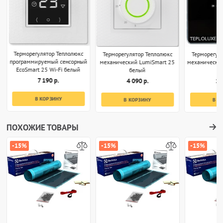
Терморегулятор Теплолюкс
Терморегулятор Теплолюкс
Терморегул
программируемый сенсорный
механический LumiSmart 25
механически
EcoSmart 25 Wi-Fi белый
белый
7 190 р.
4 090 р.
1 
В КОРЗИНУ
В КОРЗИНУ
В К
ПОХОЖИЕ ТОВАРЫ
-15%
-15%
-15%