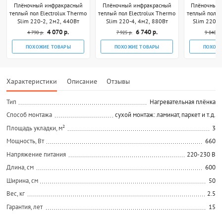
Плёночный инфракрасный
Плёночный инфракрасный
Плёночный
теплый пол Electrolux Thermo
теплый пол Electrolux Thermo
теплый пол E
Slim 220-2, 2м2, 440Вт
Slim 220-4, 4м2, 880Вт
Slim 220-5
4 070 р.
6 740 р.
4 790 р.
7 925 р.
9 840 р.
ПОХОЖИЕ ТОВАРЫ
ПОХОЖИЕ ТОВАРЫ
ПОХОЖ
Характеристики
Описание
Отзывы
Тип
Нагревательная плёнка
Способ монтажа
сухой монтаж: ламинат, паркет и т.д.
Площадь укладки, м²
3
Мощность, Вт
660
Напряжение питания
220-230 В
Длина, см
600
Ширина, см
50
Вес, кг
2.5
Гарантия, лет
15