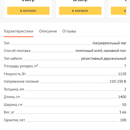
В КОРЗИНУ
В КОРЗИНУ
В К
Характеристики
Описание
Отзывы
Тип
Нагревательный мат
Способ монтажа
плиточный клей, наливной пол
Тип кабеля
резистивный двухжильный
Площадь укладки, м²
7
Мощность, Вт
1120
Напряжение питания
220-230 В
Толщина, мм
2
Длина, см
1400
Ширина, см
50
Вес, кг
3.66
Гарантия, лет
100