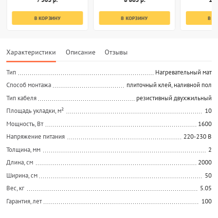
В КОРЗИНУ
В КОРЗИНУ
В К
Характеристики
Описание
Отзывы
Тип
Нагревательный мат
Способ монтажа
плиточный клей, наливной пол
Тип кабеля
резистивный двухжильный
Площадь укладки, м²
10
Мощность, Вт
1600
Напряжение питания
220-230 В
Толщина, мм
2
Длина, см
2000
Ширина, см
50
Вес, кг
5.05
Гарантия, лет
100