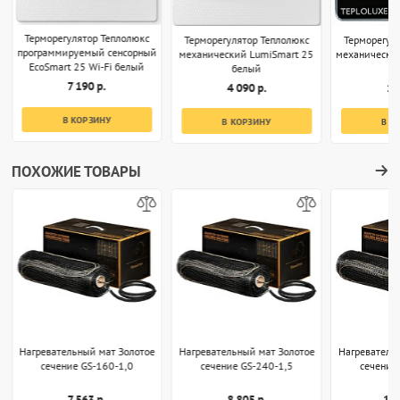
Терморегулятор Теплолюкс
Терморегулятор Теплолюкс
Терморегул
программируемый сенсорный
механический LumiSmart 25
механически
EcoSmart 25 Wi-Fi белый
белый
7 190 р.
4 090 р.
1 
В КОРЗИНУ
В КОРЗИНУ
В К
ПОХОЖИЕ ТОВАРЫ
Нагревательный мат Золотое
Нагревательный мат Золотое
Нагреватель
сечение GS-160-1,0
сечение GS-240-1,5
сечение
7 563 р.
8 805 р.
10 