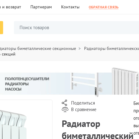
 и возврат
Партнерам
Контакты
ОБРАТНАЯ СВЯЗЬ
диаторы биметаллические секционные
Радиаторы биметалличекски
6 секций
Поделиться
Би
В сравнение
пр
от
Радиатор
вы
биметаллический
от