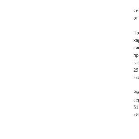
Се
от
По
ха
си
пр
га
25
эк
Ра
се
31
«И