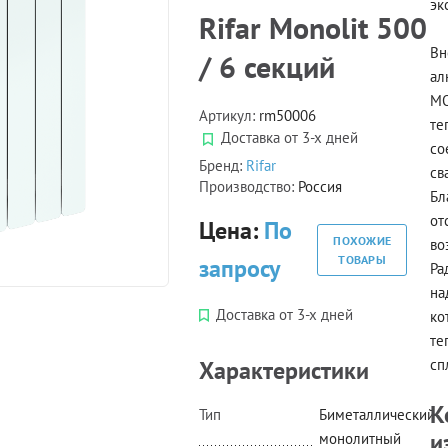
эк
Rifar Monolit 500
Вн
/ 6 секций
ал
MO
Артикул:
rm50006
те
Доставка от 3-х дней
со
Бренд:
Rifar
св
Производство:
Россия
Бл
от
Цена:
По
ПОХОЖИЕ
во
ТОВАРЫ
запросу
Ра
на
Доставка от 3-х дней
ко
те
Характеристики
сп
К
Тип
Биметаллический
и
монолитный