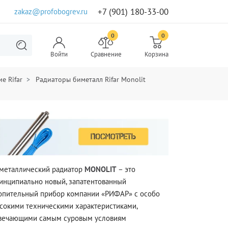
+7 (901) 180-33-00
zakaz@profobogrev.ru
0
0
Войти
Сравнение
Корзина
е Rifar
Радиаторы биметалл Rifar Monolit
металлический радиатор
MONOLIT
– это
инципиально новый, запатентованный
опительный прибор компании «РИФАР» с особо
сокими техническими характеристиками,
вечающими самым суровым условиям