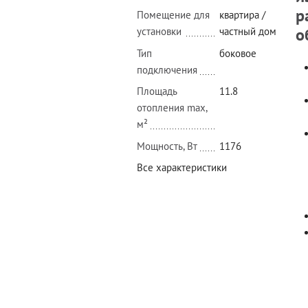
р
Помещение для
квартира /
о
установки
частный дом
Тип
боковое
подключения
Площадь
11.8
отопления max,
м²
Мощность, Вт
1176
Все характеристики