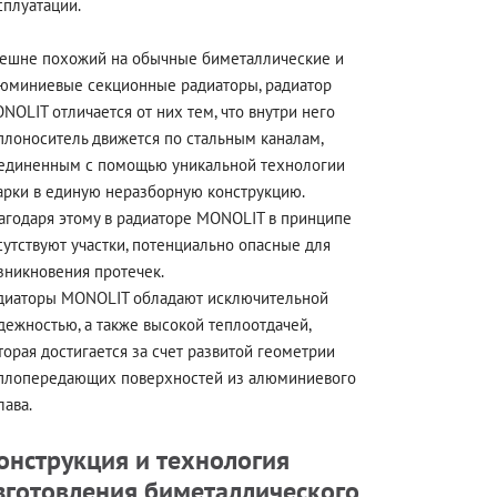
сплуатации.
ешне похожий на обычные биметаллические и
юминиевые секционные радиаторы, радиатор
NOLIT отличается от них тем, что внутри него
плоноситель движется по стальным каналам,
единенным с помощью уникальной технологии
арки в единую неразборную конструкцию.
агодаря этому в радиаторе MONOLIT в принципе
сутствуют участки, потенциально опасные для
зникновения протечек.
диаторы MONOLIT обладают исключительной
дежностью, а также высокой теплоотдачей,
торая достигается за счет развитой геометрии
плопередающих поверхностей из алюминиевого
лава.
онструкция и технология
зготовления биметаллического