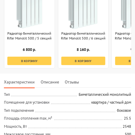
Радиатор биметаллический
Радиатор биметаллический
Радиатор б
Rifar Monolit 500 / 5 секций
Rifar Monolit 500 / 6 секций
Rifar Monoli
6 800 р.
8 160 р.
9 
В КОРЗИНУ
В КОРЗИНУ
В К
Характеристики
Описание
Отзывы
Тип
Биметаллический монолитный
Помещение для установки
квартира / частный дом
Тип подключения
боковое
Площадь отопления max, м²
25.5
Мощность, Вт
2548
Межосевое расстояние, мм
500