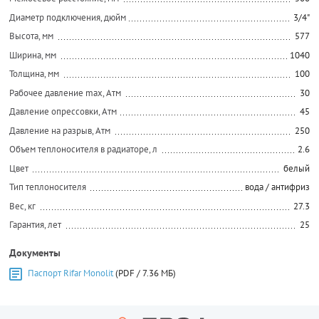
Диаметр подключения, дюйм
3/4"
Высота, мм
577
Ширина, мм
1040
Толщина, мм
100
Рабочее давление max, Атм
30
Давление опрессовки, Атм
45
Давление на разрыв, Атм
250
Объем теплоносителя в радиаторе, л
2.6
Цвет
белый
Тип теплоносителя
вода / антифриз
Вес, кг
27.3
Гарантия, лет
25
Документы
Паспорт Rifar Monolit
(PDF / 7.36 МБ)