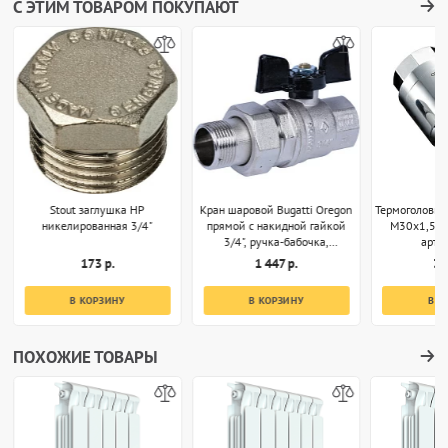
С ЭТИМ ТОВАРОМ ПОКУПАЮТ
Stout заглушка НР
Кран шаровой Bugatti Oregon
Термоголовка
никелированная 3/4"
прямой с накидной гайкой
M30x1,5 х
3/4", ручка-бабочка,
арт.
арт.03220032
173 р.
1 447 р.
3 
В КОРЗИНУ
В КОРЗИНУ
В К
ПОХОЖИЕ ТОВАРЫ