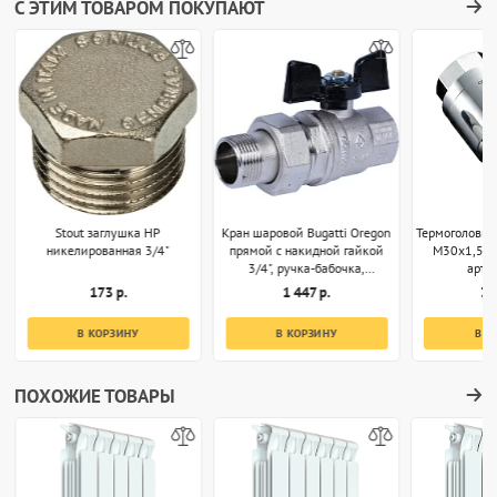
С ЭТИМ ТОВАРОМ ПОКУПАЮТ
Stout заглушка НР
Кран шаровой Bugatti Oregon
Термоголовка
никелированная 3/4"
прямой с накидной гайкой
M30x1,5 х
3/4", ручка-бабочка,
арт.
арт.03220032
173 р.
1 447 р.
3 
В КОРЗИНУ
В КОРЗИНУ
В К
ПОХОЖИЕ ТОВАРЫ