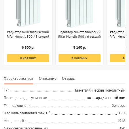
Радиатор биметаллический
Радиатор биметаллический
Радиатор б
Rifar Monolit 500 / 5 секций
Rifar Monolit 500 / 6 секций
Rifar Monoli
6 800 р.
8 160 р.
9 
В КОРЗИНУ
В КОРЗИНУ
В К
Характеристики
Описание
Отзывы
Тип
Биметаллический монолитный
Помещение для установки
квартира / частный дом
Тип подключения
боковое
Площадь отопления max, м²
15.2
Мощность, Вт
1518
Межосевое расстояние, мм
350