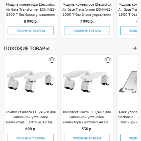
Модуль конвектора Electrolux
Модуль конвектора Electrolux
Модуль конве
Air Gate Transformer ECH/AG2-
Air Gate Transformer ECH/AG2-
Air Gate Tran
2500 T без блока управления
2000 T без блока управления
1500 T без б
8 990 р.
7 990 р.
6 
ПОХОЖИЕ ТОВАРЫ
ПОХОЖИЕ ТОВАРЫ
ПОХОЖ
ПОХОЖИЕ ТОВАРЫ
Комплект шасси EFT/AG2R для
Комплект шасси EFT/AG2 для
Блок управле
напольной установки
напольной установки
Mechanic Ele
конвектора Electrolux Air Gate
конвектора Electrolux Air Gate
без индика
Transformer
Transformer
690 р.
530 р.
2 
ПОХОЖИЕ ТОВАРЫ
ПОХОЖИЕ ТОВАРЫ
ПОХОЖ