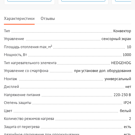
Характеристики
Отзывы
Тип
Конвектор
Управление
сенсорный экран
Площадь отопления max, м²
10
Мощность, Вт
1000
Тип нагревательного элемента
HEDGEHOG
Управление со смартфона
при установке доп. оборудования
Монтаж
универсальный
Дисплей
нет
Напряжение питания
220-230 В
Степень защиты
IP24
Цвет
белый
Количество режимов нагрева
2
Защита от перегрева
есть
Аварийное отключение при опрокидывании
есть