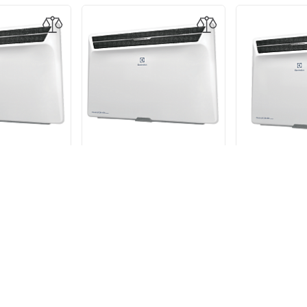
онвектора
Модуль конвектора
Модуль к
x Air Gate
Electrolux Air Gate
Electrolu
ECH/AG2-2000
Transformer ECH/AG2-1500
Transformer
 управления
T без блока управления
T без блок
0 р.
6 490 р.
5 2
 ТОВАРЫ
ПОХОЖИЕ ТОВАРЫ
ПОХОЖИ