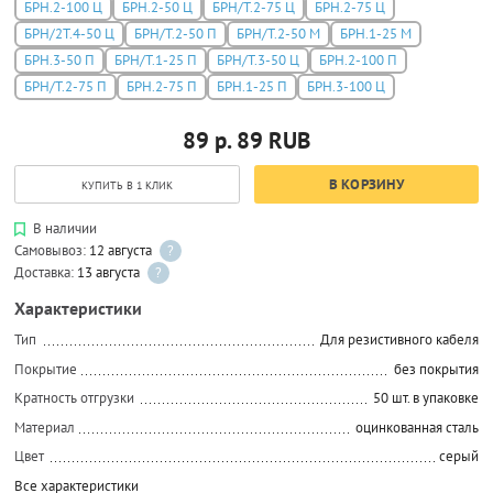
БРН.2-100 Ц
БРН.2-50 Ц
БРН/Т.2-75 Ц
БРН.2-75 Ц
БРН/2Т.4-50 Ц
БРН/Т.2-50 П
БРН/Т.2-50 М
БРН.1-25 М
БРН.3-50 П
БРН/Т.1-25 П
БРН/Т.3-50 Ц
БРН.2-100 П
БРН/Т.2-75 П
БРН.2-75 П
БРН.1-25 П
БРН.3-100 Ц
89 р.
89
RUB
В КОРЗИНУ
КУПИТЬ В 1 КЛИК
В наличии
Самовывоз:
12 августа
?
Доставка:
13 августа
?
Характеристики
Тип
Для резистивного кабеля
Покрытие
без покрытия
Кратность отгрузки
50 шт. в упаковке
Материал
оцинкованная сталь
Цвет
серый
Все характеристики