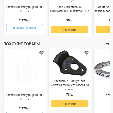
Крепежные хомуты (100 шт.)
Трос 3 мм стальной
Лента эле
KBL-09
оцинкованный в оплетке ПВХ
перфорирован
2 720 р.
30 р.
17 
ПОХОЖИЕ ТОВАРЫ
В КОРЗИНУ
В К
ПОХОЖИЕ ТОВАРЫ
Крепление "Радиус" для
монтажа греющего кабеля на
кровле
78 р.
Крепежные хомуты (100 шт.)
Лента 
KBL-09
В КОРЗИНУ
2 720 р.
1