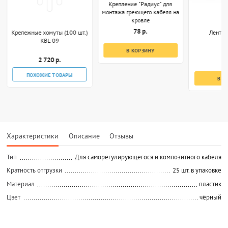
Крепление "Радиус" для
монтажа греющего кабеля на
кровле
78 р.
Крепежные хомуты (100 шт.)
Лента 
KBL-09
В КОРЗИНУ
2 720 р.
1
ПОХОЖИЕ ТОВАРЫ
В К
Характеристики
Описание
Отзывы
Тип
Для саморегулирующегося и композитного кабеля
Кратность отгрузки
25 шт. в упаковке
Материал
пластик
Цвет
чёрный