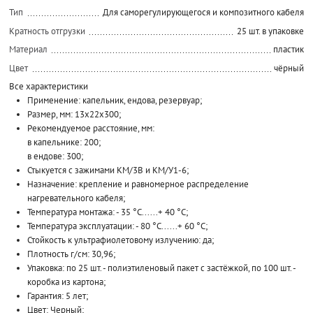
Тип
Для саморегулирующегося и композитного кабеля
Кратность отгрузки
25 шт. в упаковке
Материал
пластик
Цвет
чёрный
Все характеристики
Применение: капельник, ендова, резервуар;
Размер, мм: 13x22x300;
Рекомендуемое расстояние, мм:
в капельнике: 200;
в ендове: 300;
Стыкуется с зажимами КМ/3В и КМ/У1-6;
Назначение: крепление и равномерное распределение
нагревательного кабеля;
Температура монтажа: - 35 °С......+ 40 °С;
Температура эксплуатации: - 80 °С......+ 60 °С;
Стойкость к ультрафиолетовому излучению: да;
Плотность г/см: 30,96;
Упаковка: по 25 шт. - полиэтиленовый пакет с застёжкой, по 100 шт. -
коробка из картона;
Гарантия: 5 лет;
Цвет: Черный;