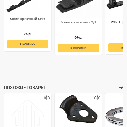
Зажим крепежный КМ/У
Зажим кре
Зажим крепежный КМ/Т
76 р.
7
64 р.
В КОРЗИНУ
В К
В КОРЗИНУ
ПОХОЖИЕ ТОВАРЫ