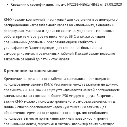
Сведения о сертификации: письмо №2255/НВ61/НВ61 от 19.08.2020
г;
КМ/У
- зажим крепежный пластиковый для крепления и равномерного
распределения нагревательного кабеля на капельниках, в ендовах и
резервуарах. Материал изделия позволяет осуществлять монтажные
работы при температуре не ниже минус 35 С, а так же оснащен
специальными добавками, обеспечивающими стойкость к
ультрафиолету. Зажим подходит для крепления большинства
саморегулируемых и резистивных кабелей. Каждый зажим позволяет
закрепить от одной до пяти ниток кабеля.
Крепление на капельнике
Крепление нагревательного кабеля на капельнике производится с
использованием зажима КМ/У. Расстояние между зажимами не должно
превышать 250 мм. Зажим КМ/У устанавливается на всей протяженности
капельника на расстоянии не более 250 мм друг от друга. Закрепить
зажим КМ/У можно с помощью кровельного самореза, заклепок и т.д.
Данный способ обеспечивает надежную фиксацию зажима. Для
обеспечения герметичности кровельного покрытия, необходимо
использовать в месте примыкания зажима к поверхности кровли
специальные ленты, герметики и мастики, например ленту битумную.