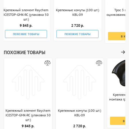
m
Крепежные хомуты (100 шт.)
Трос 3 мм стальной
Лента эл
50
KBL-09
оцинкованный в оплетке ПВХ
перфориров
2 720 р.
30 р.
1
ПОХОЖИЕ ТОВАРЫ
В КОРЗИНУ
В
ПОХОЖИЕ ТОВАРЫ
Крепление "Радиус" для
монтажа греющего кабеля на
кровле
78 р.
Raychem
Крепежные хомуты (100 шт.)
ковка 50
KBL-09
В КОРЗИНУ
2 720 р.