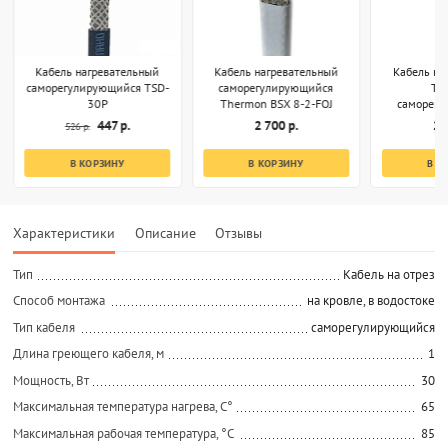
Кабель нагревательный
Кабель нагревательный
Кабель на
саморегулирующийся TSD-
саморегулирующийся
Th
30P
Thermon BSX 8-2-FOJ
саморег
RGS[R]
447 р.
2 700 р.
2 
526 р.
В КОРЗИНУ
В КОРЗИНУ
В К
Характеристики
Описание
Отзывы
Тип
Кабель на отрез
Способ монтажа
на кровле, в водостоке
Тип кабеля
саморегулирующийся
Длина греющего кабеля, м
1
Мощность, Вт
30
Максимальная температура нагрева, С°
65
Максимальная рабочая температура, °C
85