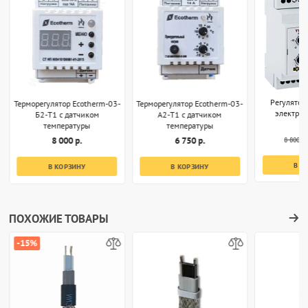
Регулятор
Терморегулятор Ecotherm-03-
Терморегулятор Ecotherm-03-
электро
Б2-T1 с датчиком
А2-T1 с датчиком
температуры
температуры
8 800 р.
8 000 р.
6 750 р.
В К
В КОРЗИНУ
В КОРЗИНУ
ПОХОЖИЕ ТОВАРЫ
-15%