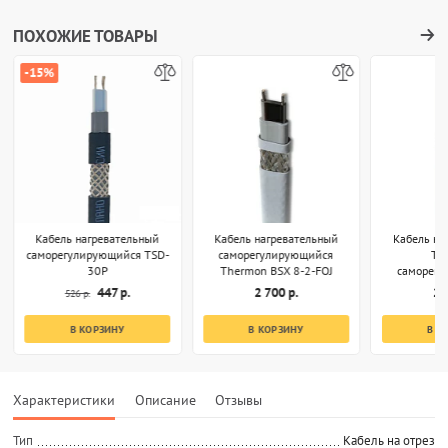
ПОХОЖИЕ ТОВАРЫ
-15%
Кабель нагревательный
Кабель нагревательный
Кабель на
саморегулирующийся TSD-
саморегулирующийся
Th
30P
Thermon BSX 8-2-FOJ
саморег
RGS[R]
447 р.
2 700 р.
2 
526 р.
В КОРЗИНУ
В КОРЗИНУ
В К
Характеристики
Описание
Отзывы
Тип
Кабель на отрез