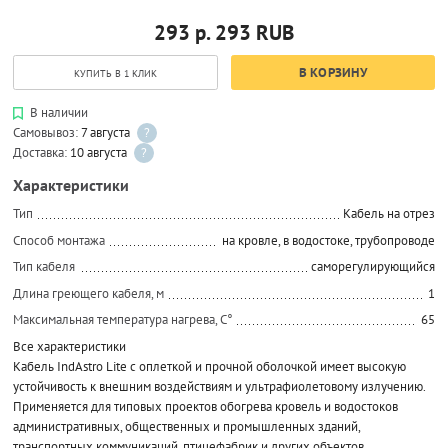
293 р.
293
RUB
В КОРЗИНУ
КУПИТЬ В 1 КЛИК
В наличии
Самовывоз:
7 августа
?
Доставка:
10 августа
?
Характеристики
Тип
Кабель на отрез
Способ монтажа
на кровле, в водостоке, трубопроводе
Тип кабеля
саморегулирующийся
Длина греющего кабеля, м
1
Максимальная температура нагрева, С°
65
Все характеристики
Кабель IndAstro Lite с оплеткой и прочной оболочкой имеет высокую
устойчивость к внешним воздействиям и ультрафиолетовому излучению.
Применяется для типовых проектов обогрева кровель и водостоков
административных, общественных и промышленных зданий,
транспортных коммуникаций, птицефабрик и других объектов