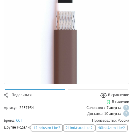
Поделиться
В сравнение
В наличии
Артикул:
2237934
Самовывоз:
7 августа
?
Доставка:
10 августа
?
Бренд:
ССТ
Производство:
Россия
Другие модели:
12IndAstro Lite2
21IndAstro Lite2
40IndAstro Lite2