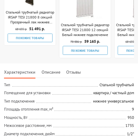
Стальной трубчатый радиатор
IRSAP TESI 21800 8 секций
Прозрачный лак нижнее
Стальной трубчатый радиатор
Стальной тру
подключение
51 491 р.
68 655 р.
IRSAP TESI 21800 12 секций
IRSAP TESI 
Белый нижнее подключение
Белый нижн
ПОХОЖИЕ ТОВАРЫ
59 165 р.
78 886 р.
68 655 р.
ПОХОЖИЕ ТОВАРЫ
ПОХОЖ
Характеристики
Описание
Отзывы
Тип
Стальной трубчатый
Помещение для установки
квартира / частный дом
Тип подключения
нижнее универсальное
Площадь отопления max, м²
9
Мощность, Вт
950
Межосевое расстояние, мм
1735
Диаметр подключения, дюйм
1/2"