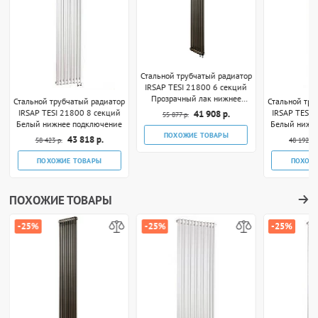
Стальной трубчатый радиатор
IRSAP TESI 21800 6 секций
Прозрачный лак нижнее
Стальной трубчатый радиатор
Стальной тру
подключение
IRSAP TESI 21800 8 секций
IRSAP TESI 
41 908 р.
55 877 р.
Белый нижнее подключение
Белый нижн
ПОХОЖИЕ ТОВАРЫ
43 818 р.
58 423 р.
48 192 р.
ПОХОЖИЕ ТОВАРЫ
ПОХОЖ
ПОХОЖИЕ ТОВАРЫ
-25%
-25%
-25%