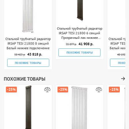
Стальной трубчатый радиатор
IRSAP TESI 21800 6 секций
Прозрачный лак нижнее
Стальной трубчатый радиатор
Стальной тру
подключение
IRSAP TESI 21800 8 секций
IRSAP TESI 
41 908 р.
55 877 р.
Белый нижнее подключение
Белый нижн
ПОХОЖИЕ ТОВАРЫ
43 818 р.
58 423 р.
48 192 р.
ПОХОЖИЕ ТОВАРЫ
ПОХОЖ
ПОХОЖИЕ ТОВАРЫ
-25%
-25%
-25%