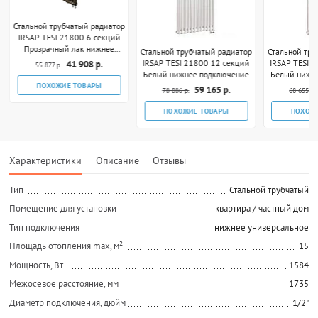
Стальной трубчатый радиатор
IRSAP TESI 21800 6 секций
Прозрачный лак нижнее
Стальной трубчатый радиатор
Стальной тру
подключение
IRSAP TESI 21800 12 секций
IRSAP TESI 
41 908 р.
55 877 р.
Белый нижнее подключение
Белый нижн
ПОХОЖИЕ ТОВАРЫ
59 165 р.
78 886 р.
68 655 р.
ПОХОЖИЕ ТОВАРЫ
ПОХОЖ
Характеристики
Описание
Отзывы
Тип
Стальной трубчатый
Помещение для установки
квартира / частный дом
Тип подключения
нижнее универсальное
Площадь отопления max, м²
15
Мощность, Вт
1584
Межосевое расстояние, мм
1735
Диаметр подключения, дюйм
1/2"