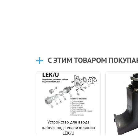
С ЭТИМ ТОВАРОМ ПОКУП
Устройство для ввода
 для ввода
кабеля под теплоизоляцию
еплоизоляцию
LEK/U
/U/L