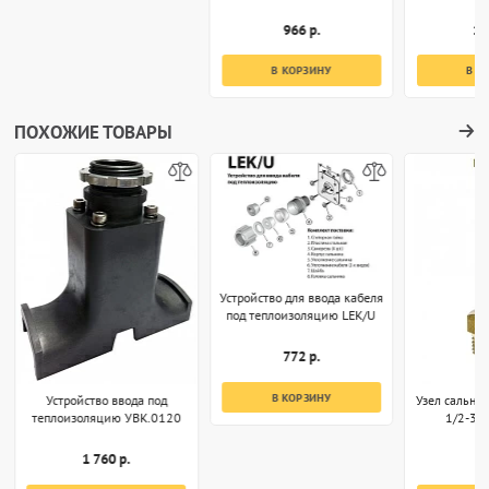
966 р.
1 
В КОРЗИНУ
В К
ПОХОЖИЕ ТОВАРЫ
Устройство для ввода кабеля
под теплоизоляцию LEK/U
772 р.
В КОРЗИНУ
Устройство ввода под
Узел сальн
теплоизоляцию УВК.0120
1/2-3/
1 760 р.
8