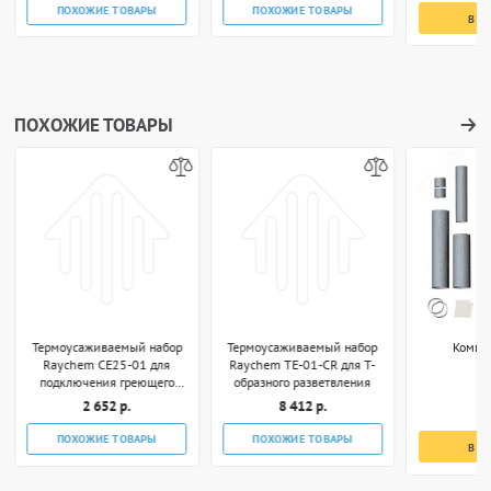
ПОХОЖИЕ ТОВАРЫ
ПОХОЖИЕ ТОВАРЫ
В К
ПОХОЖИЕ ТОВАРЫ
Термоусаживаемый набор
Термоусаживаемый набор
Компл
Raychem CE25-01 для
Raychem TE-01-CR для Т-
подключения греющего
образного разветвления
кабеля к коробке
2 652 р.
8 412 р.
7
ПОХОЖИЕ ТОВАРЫ
ПОХОЖИЕ ТОВАРЫ
В К