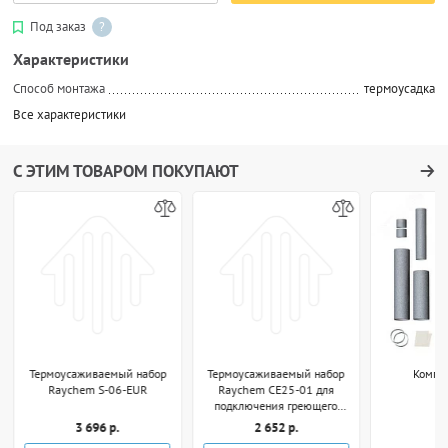
Под заказ
?
Характеристики
Способ монтажа
термоусадка
Все характеристики
С ЭТИМ ТОВАРОМ ПОКУПАЮТ
Термоусаживаемый набор
Термоусаживаемый набор
Компл
Raychem S-06-EUR
Raychem CE25-01 для
подключения греющего
кабеля к коробке
3 696 р.
2 652 р.
7