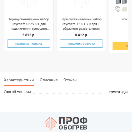
Термоусаживаемый набор
Термоусаживаемый набор
Компл
Raychem CE25-01 для
Raychem TE-01-CR для Т-
подключения греющего
образного разветвления
кабеля к коробке
2 652 р.
8 412 р.
7
ПОХОЖИЕ ТОВАРЫ
ПОХОЖИЕ ТОВАРЫ
В К
Характеристики
Описание
Отзывы
Способ монтажа
термоусадка