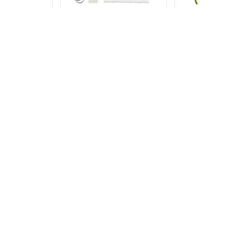
аемый набор
Комплект КСК-6
Компле
E25-01 для
я греющего
 коробке
2 р.
717 р.
50
 ТОВАРЫ
В КОРЗИНУ
В КОРЗИНУ