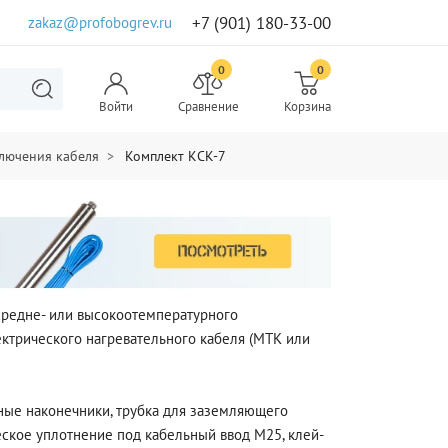
+7 (901) 180-33-00
zakaz@profobogrev.ru
0
0
Войти
Сравнение
Корзина
лючения кабеля
Комплект КСК-7
средне- или высокоотемпературного
ктрического нагревательного кабеля (МТК или
ные наконечники, трубка для заземляющего
ское уплотнение под кабельный ввод М25, клей-