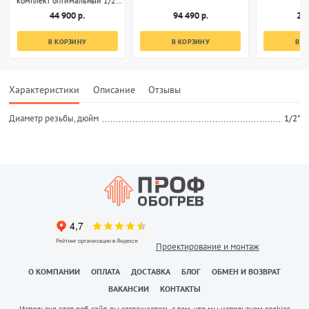
Умный дом с Алисой
44 900 р.
94 490 р.
24 
В КОРЗИНУ
В КОРЗИНУ
В К
Характеристики
Описание
Отзывы
Диаметр резьбы, дюйм
1/2"
Проектирование и монтаж
О КОМПАНИИ
ОПЛАТА
ДОСТАВКА
БЛОГ
ОБМЕН И ВОЗВРАТ
ВАКАНСИИ
КОНТАКТЫ
Используя этот веб-сайт, вы соглашаетесь с тем, что мы используем cookies