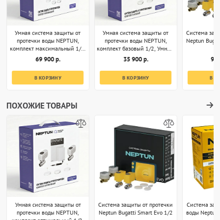
Умная система защиты от
Умная система защиты от
Система защ
протечки воды NEPTUN,
протечки воды NEPTUN,
Neptun Bugat
комплект максимальный 1/2,
комплект базовый 1/2, Умный
Умный дом с Алисой
дом с Алисой
69 900 р.
35 900 р.
94 
В КОРЗИНУ
В КОРЗИНУ
В К
ПОХОЖИЕ ТОВАРЫ
Умная система защиты от
Система защиты от протечки
Система защ
протечки воды NEPTUN,
Neptun Bugatti Smart Evo 1/2
воды Neptun 
комплект оптимальный 1/2,