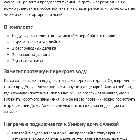
сохранить ремонт и предотвратить лишние траты и переживания. Её
можно установить в любой момент: и на стадии ремонта, и после, когда вы
уже живёте в квартире или доме.
В комплекте
Модуль управления с источником бесперебойного питания
2 крана (1/2 или 3/4 дюйма)
2 беспроводных датчика
2 проводных датчика
2 умных счетчика
Заметит протечку и перекроет воду
Когда датчик заметит воду, система сама перекроет краны. Одновременно
с этим придёт пуш-уведомление и запустится сценарий: Алиса сообщит,
где случилась протечка, и связанные умные розетки отключатся, чтобы
избежать короткого замыкания. Точное место протечки можно посмотреть
в приложении Дом с Алисой или увидеть по световой индикации на
датчике.
Напрямую подключается к Умному дому с Алисой
Настройка в удобном приложении: проверяйте статус кранов и
датчиков в Доме с Алисой. А если система заметит воду, вы тут же