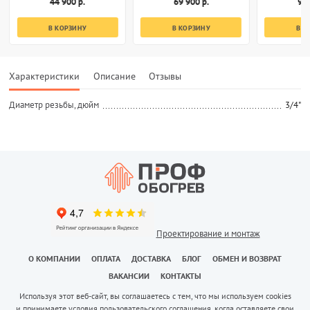
44 900 р.
69 900 р.
94 
В КОРЗИНУ
В КОРЗИНУ
В К
Характеристики
Описание
Отзывы
Диаметр резьбы, дюйм
3/4"
Проектирование и монтаж
О КОМПАНИИ
ОПЛАТА
ДОСТАВКА
БЛОГ
ОБМЕН И ВОЗВРАТ
ВАКАНСИИ
КОНТАКТЫ
Используя этот веб-сайт, вы соглашаетесь с тем, что мы используем cookies
и принимаете условия пользовательского соглашения, когда оставляете свои