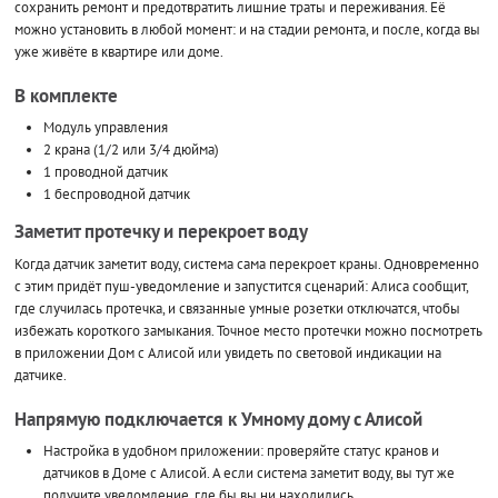
сохранить ремонт и предотвратить лишние траты и переживания. Её
можно установить в любой момент: и на стадии ремонта, и после, когда вы
уже живёте в квартире или доме.
В комплекте
Модуль управления
2 крана (1/2 или 3/4 дюйма)
1 проводной датчик
1 беспроводной датчик
Заметит протечку и перекроет воду
Когда датчик заметит воду, система сама перекроет краны. Одновременно
с этим придёт пуш-уведомление и запустится сценарий: Алиса сообщит,
где случилась протечка, и связанные умные розетки отключатся, чтобы
избежать короткого замыкания. Точное место протечки можно посмотреть
в приложении Дом с Алисой или увидеть по световой индикации на
датчике.
Напрямую подключается к Умному дому с Алисой
Настройка в удобном приложении: проверяйте статус кранов и
датчиков в Доме с Алисой. А если система заметит воду, вы тут же
получите уведомление, где бы вы ни находились.