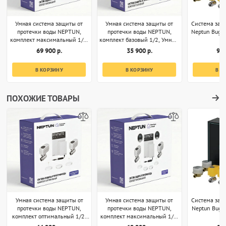
Умная система защиты от
Умная система защиты от
Система защ
протечки воды NEPTUN,
протечки воды NEPTUN,
Neptun Bugat
комплект максимальный 1/2,
комплект базовый 1/2, Умный
Умный дом с Алисой
дом с Алисой
69 900 р.
35 900 р.
94 
В КОРЗИНУ
В КОРЗИНУ
В К
ПОХОЖИЕ ТОВАРЫ
Умная система защиты от
Умная система защиты от
Система защ
протечки воды NEPTUN,
протечки воды NEPTUN,
Neptun Bugat
комплект оптимальный 1/2,
комплект максимальный 1/2,
Умный дом с Алисой
Умный дом с Алисой