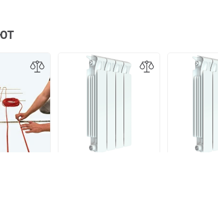
АЮТ
евательного
Радиатор биметаллический
Радиатор би
плого пола, м2
Rifar Monolit 500 / 4 секции
Rifar Monolit
0 р.
5 440 р.
6 8
В КОРЗИНУ
В КОРЗИНУ