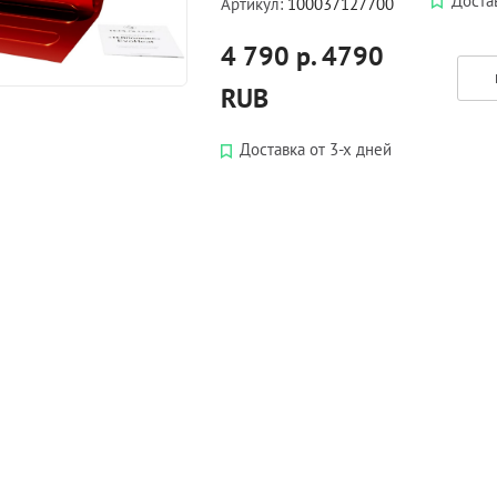
Достав
Артикул:
100037127700
4 790 р.
4790
RUB
Доставка от 3-х дней