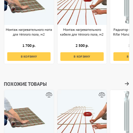
Монтаж нагревательного мата
Монтаж нагревательного
Радиатор б
для тёплого пола, м2
кабеля для тёплого пола, м2
Rifar Monoli
1 700 р.
2 500 р.
5 
В КОРЗИНУ
В КОРЗИНУ
В К
ПОХОЖИЕ ТОВАРЫ