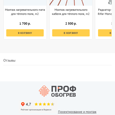
Монтаж нагревательного мата
Монтаж нагревательного
Радиатор б
для тёплого пола, м2
кабеля для тёплого пола, м2
Rifar Monoli
1 700 р.
2 500 р.
5 
В КОРЗИНУ
В КОРЗИНУ
В К
Отзывы
Проектирование и монтаж