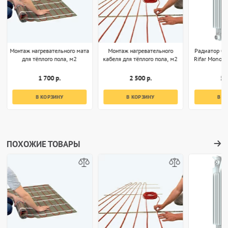
Монтаж нагревательного мата
Монтаж нагревательного
Радиатор б
для тёплого пола, м2
кабеля для тёплого пола, м2
Rifar Monoli
1 700 р.
2 500 р.
5 
В КОРЗИНУ
В КОРЗИНУ
В К
ПОХОЖИЕ ТОВАРЫ