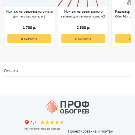
Монтаж нагревательного мата
Монтаж нагревательного
Радиатор б
для тёплого пола, м2
кабеля для тёплого пола, м2
Rifar Monoli
1 700 р.
2 500 р.
5 
В КОРЗИНУ
В КОРЗИНУ
В К
Отзывы
Проектирование и монтаж