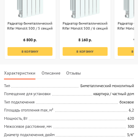
Радиатор биметаллический
Радиатор биметаллический
Радиатор б
Rifar Monolit 500 / 5 секций
Rifar Monolit 500 / 6 секций
Rifar Monoli
6 800 р.
8 160 р.
9 
В КОРЗИНУ
В КОРЗИНУ
В К
Характеристики
Описание
Отзывы
Тип
Биметаллический монолитный
Помещение для установки
квартира / частный дом
Тип подключения
боковое
Площадь отопления max, м²
6,2
Мощность, Вт
620
Межосевое расстояние, мм
300
Диаметр подключения, дюйм
3/4"