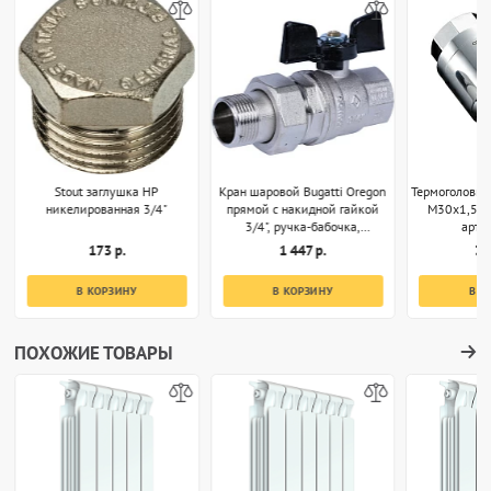
Stout заглушка НР
Кран шаровой Bugatti Oregon
Термоголовка
никелированная 3/4"
прямой с накидной гайкой
M30x1,5 х
3/4", ручка-бабочка,
арт.
арт.03220032
173 р.
1 447 р.
3 
В КОРЗИНУ
В КОРЗИНУ
В К
ПОХОЖИЕ ТОВАРЫ