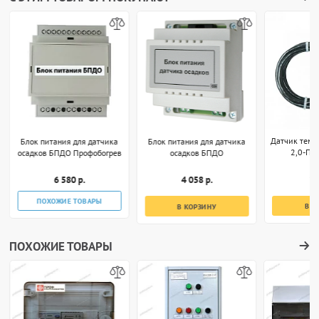
Датчик темп
Блок питания для датчика
Блок питания для датчика
2,0-П (
осадков БПДО Профобогрев
осадков БПДО
1 
6 580 р.
4 058 р.
ПОХОЖИЕ ТОВАРЫ
В К
В КОРЗИНУ
ПОХОЖИЕ ТОВАРЫ