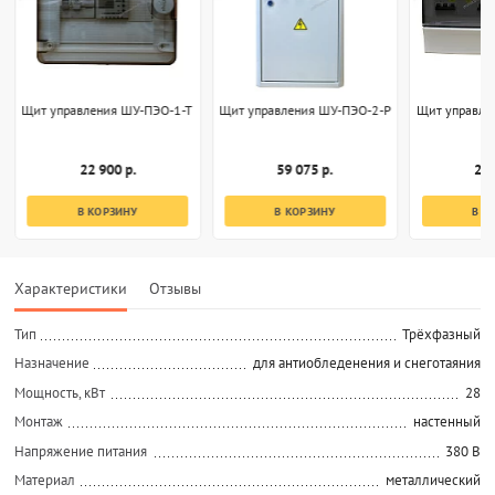
Щит управления ШУ-ПЭО-1-Т
Щит управления ШУ-ПЭО-2-Р
Щит управле
22 900 р.
59 075 р.
28 
В КОРЗИНУ
В КОРЗИНУ
В К
Характеристики
Отзывы
Тип
Трёхфазный
Назначение
для антиобледенения и снеготаяния
Мощность, кВт
28
Монтаж
настенный
Напряжение питания
380 В
Материал
металлический